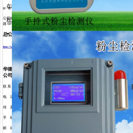
在线式粒子计数器
邮
箱 ：
hdlkj69@163.com
公司地址
:
武汉市阳逻开发区高新
粉尘负压采样仪
路
68
号
总公司网页
:
http://www.whhdlkj.com
http://www.hdl69.com
华德林科技（鞍山）有限
公司
联 系 人
:
汪
彬
电
话
: 0412-7130318
传
真
: 0412-7130318
手
机
: 13304921098
邮
箱 ：
hdlkj69@163.com