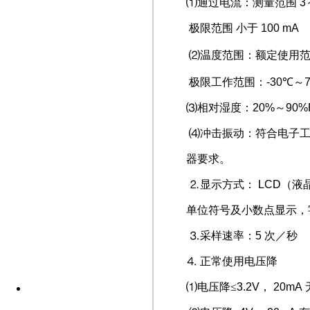
⑴
通过电流：测量范围
3
极限范围
小于
100 mA
⑵
温度范围：额定使用
极限工作范围：
-30
℃
～
⑶
相对湿度：
20%
～
90%
⑷
冲击振动：符合电子
器要求。
⒉
显示方式：
LCD
（液
单位符号及小数点显示，
⒊
采样速率：
5
次／秒
⒋
正常使用电压降
⑴
电压降
≤
3.2V
，
20mA