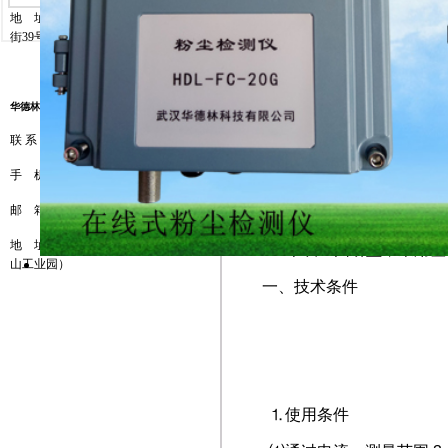
地
址
:
辽宁省鞍山市铁西区陶官
街
39
号
华德林科技（上海）有限公司
联 系 人 ： 林
博
WKD-6-K
系列两线制回路
微处理器，通过两按键操
手
机 ： 13817760448
可设定两个报警点，输出
邮
箱 ：
20mA
信号所对应的数量
hdlkj69@163.com
地
址 ：上海市宝山区沪太路（宝
本表呈园饼型，采用塑
山工业园）
一、技术条件
信
⒈
使用条件