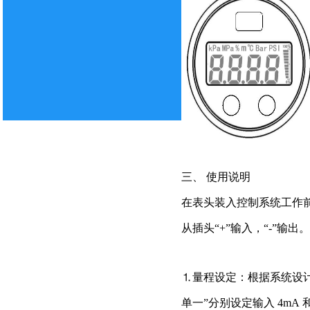
版权所有 武汉华德
网址：www.whhdlkj.
电话：027-86
三、
使用说明
在表头装入控制系统工作
从插头
“+”
输入，
“-”
输出
⒈
量程设定：根据系统设
单一
”
分别设定输入
4mA