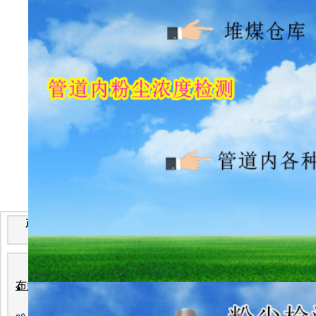
产 品 分 类
武威市面粉厂轴承测温方案
在线式粒子计数器使用说明
便携式分车浓度仪WKD-6-
布袋检漏仪
20
便携式气体检测仪说明书
2026-7-2
粉尘浓度仪说明书