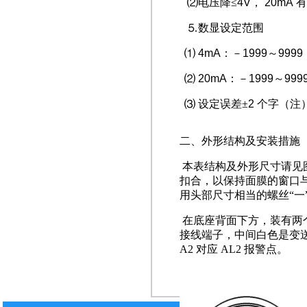
⑵
电压降
≤
4V
，
20mA
⒌
数显设定范围
⑴
4mA
：－
1999
～
9999
⑵
20mA
：－
1999
～
999
⑶
设定误差
±
2
个字（注
二、外形结构及安装措施
本表结构及外形尺寸请见
扣合，以保持面膜的窗口
用头部尺寸相当的螺丝
“
一
在底座背面下方，装有两
接线端子，中间白色是变
A2
对应
AL2
报警点。