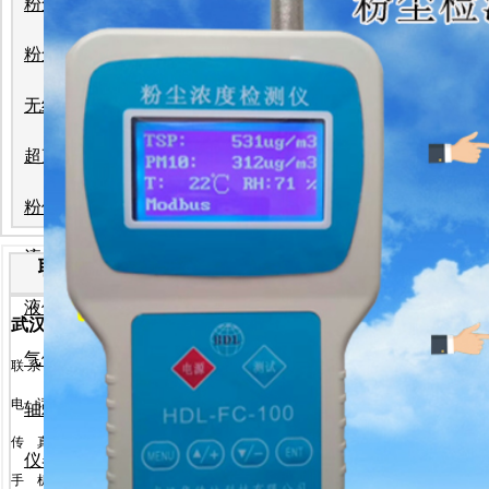
粉尘检测仪
20
便携式粉尘检测仪说明书
2026-7-2
在线式粉尘检测仪
粉尘浓度仪
无线远传系统
超声波流量计
粉体流量计
华德林粉尘浓度报警仪WKD-6-
流量计
联 系 方 式
2026-7-22
:华德林
液位计
: 3658 作者:华德林
武汉华德林科技有限公司
气体检测仪
联 系 人
:
汪
林
电
话
: 027-86976669
轴承测温及跑偏控制系统
传
真
: 027-86976673
仪器仪表
手
机
: 18971536297