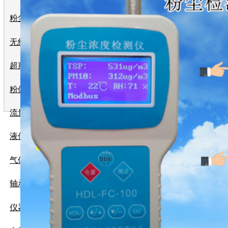
高炉煤气粉尘浓
粉尘浓度仪
WKD-6系
无线远传系统
术，特别适合
应来确认尘埃
超声波流量计
度，压力，湿
监测排放浓度（
粉体流量计
流量计
高炉煤气粉尘浓
液位计
WKD-6
气体检测仪
线性度好，粉
强，易于远距
轴承测温及跑偏控制系统
数据处理
仪器仪表
安装使用与
行可靠，