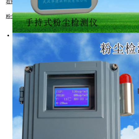
在线式粒子计数器
接线盒内置
粉尘负压采样仪
应用：
TRT发电，煤
粉状材料回收
过程粉尘输送
各种燃煤锅炉
高炉煤气粉尘浓
WKD-
静电荷，通过探
高科技电子线路
量或浓度。