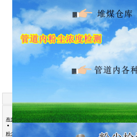
产 品 分 类
高炉煤气粉尘浓
取得国家粉尘防
布袋检漏仪
粉尘检测仪