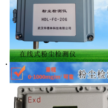
高炉煤气粉尘浓
技术参数
浓度
测量范
管道气体温
管道气体流
管道气体压
现场管道外
探针尺寸：
1
现场环境温
现场环境湿
现场环境保