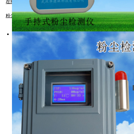
在线式粒子计数器
武汉华德林科技有限公司
1 概述‥‥‥‥‥‥‥
粉尘负压采样仪
2 型号及主要技术指标
3 环境条件‥‥‥‥‥
4 结构特征及工作原理
5 安装与调整‥‥‥‥
6 使用及操作‥‥‥‥
7 故障分析与排除‥‥
8 注意事项及保养‥‥
9 包装及标志‥‥‥‥
10 运输、贮存‥‥‥‥
11 开箱及检查‥‥‥‥
12 售后服务‥‥‥‥‥
警告：1.严禁改变本安
2.严禁使用本说明书规
3.严禁在井下充电！
4、维修时不得改变本安
格和型号！
HDL-CZ-1000 直读