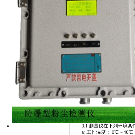
华德林
2.2 主要技术指标
1 粉尘浓度测量范围：0.1mg
2 粉尘浓度测量相对误差：
3 稳定性相对误差：±2.5
4 采样流量：2.0L/min
5 采样流量误差：≤2.5%
6 采样流量稳定性：≤±5
7 采样效能：符合“BMR
8 采样器电池采用 HRL 2
只 0.51Ω/10W 的限
池盒内，构成本安电池组件，
GB/T22084.2-2008 的要
9 工作电压：6.0V～8.4V
DC（本安）10 工作电流：
11 防爆型式：矿用本质安
12 外形尺寸：218×160×
13 重量≤2.50Kg
3、环境条件
3.1 测量仪在下列环境
a) 工作温度： 0℃～40℃