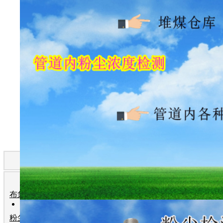
产 品 分 类
布袋检漏仪
粉尘检测仪