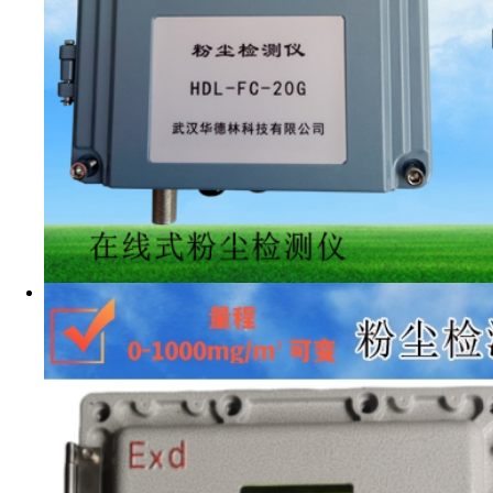
本说明书按 GB/T9969
1、概述
HDL-CZ-1000 直
吸收法原理，一种用于测
MT163 — 1997 《 直 读
Q/320582YLA013-
GB3836.4-2010 标
器，该仪器的呼吸分离装
求，能准确及时地反映接
中粉尘的污染状况，为准
适用于煤矿井下。
该仪器结构紧凑，操做简
稳定、全中文液晶显示、
2、型号命名及主要技术
2.1 型号命名
直读式粉尘浓度测量仪的型号为
HDL
C
Z
1000
主要参数：测量范围 0.1mg/
测量原理：直读
测尘对象：粉尘