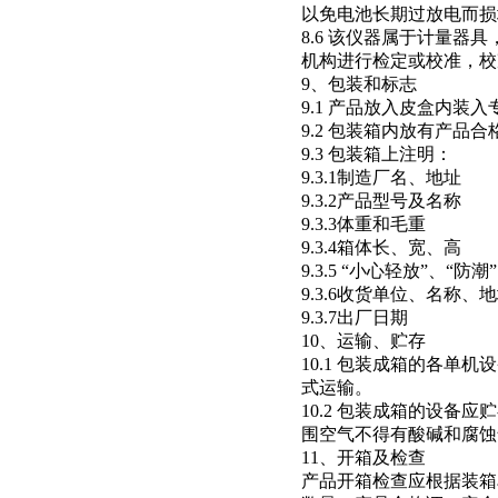
以免电池长期过放电而损
8.6 该仪器属于计量
机构进行检定或校准，校准
9、包装和标志
9.1 产品放入皮盒内装
9.2 包装箱内放有产品
9.3 包装箱上注明：
9.3.1
制造厂名、地址
9.3.2
产品型号及名称
9.3.3
体重和毛重
9.3.4
箱体长、宽、高
9.3.5 “小心轻放”、“防
9.3.6
收货单位、名称、地
9.3.7
出厂日期
10、运输、贮存
10.1 包装成箱的各单
式运输。
10.2 包装成箱的设备应贮
围空气不得有酸碱和腐蚀
11、开箱及检查
产品开箱检查应根据装箱