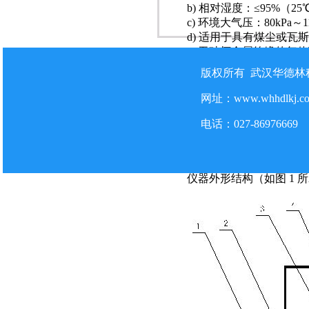
b) 相对湿度：≤95%（2
c) 环境大气压：80kPa～1
d) 适用于具有煤尘或瓦
e) 无破坏金属绝缘的气
f）无滴水的场所。
版权所有 武汉华德
3.2 贮存温度：-40℃～60
4、结构特征和工作原理
网址：www.whhdlkj.
4.1 结构特征
电话：027-86
HDL-CZ-1000 直
尘采样头和呼吸性粉尘采
制电路等组成。
仪器外形结构（如图 1 