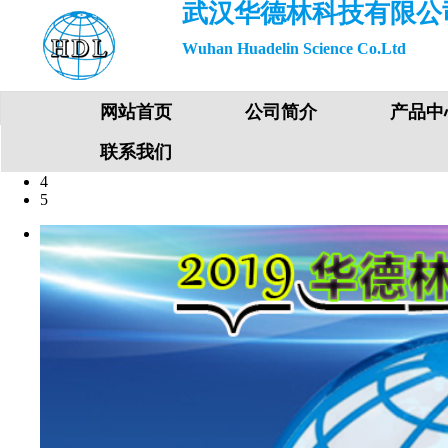
武汉华德林科技有限公
Wuhan Huadelin Science Co.Ltd
网站首页
公司简介
产品中
1
2
联系我们
3
4
5