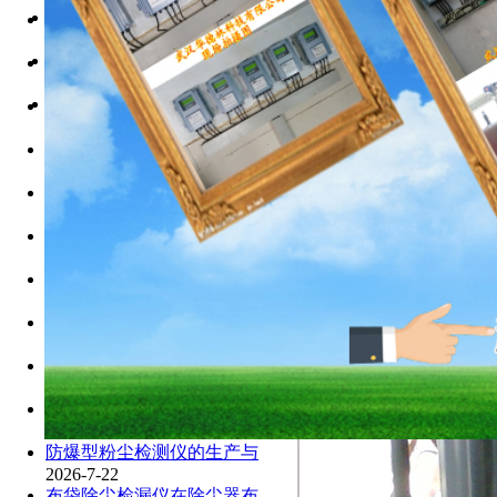
固体流量计技术说明/武汉
粉尘检测仪现场安装实例
2026-7-22
1
2026-5-7
固体流量计技术说明
2026-7-
粉尘检测仪现场安装实例
22
2
2026-7-22
HDLUQK-03电远传
2026-7-
粉尘检测仪现场安装实例
22
3
2026-7-22
粉尘检测仪现场安装实例
4
2026-7-22
粉尘检测仪现场安装实例
5
2026-7-22
粉尘检测仪现场安装案例
6
2026-7-22
粉尘检测仪现场安装案例
7
2026-7-22
粉尘检测仪现场安装案例
8
2026-7-22
粉尘检测仪现场安装案例
1
2026-7-22
粉尘检测仪在打磨车间的应
2026-7-22
防爆型粉尘检测仪的生产与
2026-7-22
布袋除尘检漏仪在除尘器布