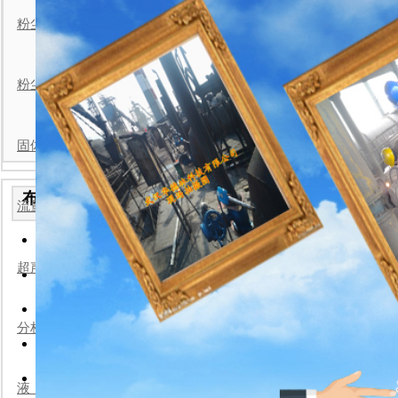
布袋检漏
粉尘检测仪现场安装案例
粉尘浓度仪现场安装案例
固体流量计现场安装案例
固体流量计现场安装实例1
布袋检漏仪安装实例
流量计现场安装案例
2026-7-22
:华德林
粉尘浓度仪现场安装实例
: 23886 作者:华德林
8
2026-7-22
超声波流量计现场安装案例
智能型固体流量计/武汉华
固体流量
2026-7-22
超低排放粉尘检测仪
2026-7-
石灰石粉流量计
22
分析仪表现场安装案例
固体流量计/武汉华德林科
2026-7-22
布袋检漏仪/武汉华德林科
液（物）位计现场安装案例
2026-7-22