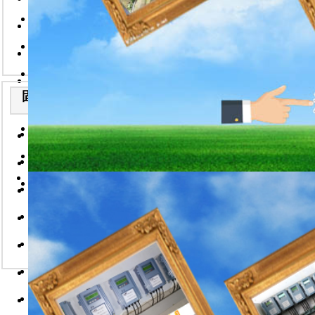
22
22
10
2026-7-22
固体流量计/武汉华德林科
华德林80G雷达物位计调
2026-7-22
2026-7-22
布袋检漏仪/武汉华德林科
武汉华德林科技售后客户维
2026-7-22
2026-7-22
防爆型粉尘检测仪的技术说
一般那些环境下需要使用粉
2026-7-22
2026-7-22
固体流量计安装实例
布袋检漏仪技术说明-武汉
高温型粉尘浓度仪说明书
2026-7-22
2026-7-22
固体流量计技术说明/武汉
粉尘浓度仪现场安装实例
粉尘浓度仪现场安装实例
2026-7-22
8
2026-7-22
1
2026-7-22
固体流量计技术说明
2026-7-
智能型固体流量计/武汉华
粉尘浓度仪现场安装实例
22
2026-7-22
2
2026-7-22
HDLUQK-03电远传
2026-7-
超低排放粉尘检测仪
2026-7-
粉尘浓度仪现场安装实例
22
22
3
2026-7-22
固体流量计/武汉华德林科
粉尘浓度仪现场安装实例
2026-7-22
4
2026-7-22
布袋检漏仪/武汉华德林科
粉尘浓度仪现场安装实例
2026-7-22
5
2026-7-22
防爆型粉尘检测仪的技术说
粉尘浓度仪现场安装实例
2026-7-22
6
2026-7-22
布袋检漏仪技术说明-武汉
粉尘浓度仪现场安装实例
2026-7-22
7
2026-7-22