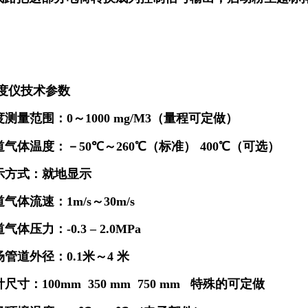
度仪
技术参数
度测量范围：
0
～1000 mg/M3（量程可定做）
道气体温度：－
50
℃～
260
℃（标准）
400
℃（可选）
示方式：就地显示
道气体流速：
1m/s
～
30m/s
道气体压力：
-0.3 – 2.0MPa
场管道外径：
0.1
米～
4
米
针尺寸：
100mm 350 mm 750 mm
特殊的可定做