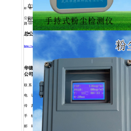
取得国家
在线式粒子计数器
邮
箱 ：
hdlkj69@163.com
公司地址
:
武汉市阳逻开发区高新
粉尘负压采样仪
路
68
号
总公司网页
:
http://www.whhdlkj.com
分体式
粉尘浓
http://www.hdl69.com
W
录和
华德林科技（鞍山）有限
量或
公司
质都
联 系 人
:
汪
彬
电
话
: 0412-7130318
分体式粉尘浓
传
真
: 0412-7130318
手
机
: 13304921098
探头后
输，对
邮
箱 ：
hdlkj69@163.com