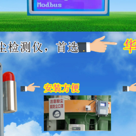
粉尘防爆证书，电气防爆证书，二个国家防
度仪概述
KD-6-F系列粉尘浓度仪测量装置提供了交流耦合技术
数据累积。本监测系统工作原理是运用尘埃粒子流经探针
排放浓度。在燃烧工况相对稳定的情况下（即在同一个排
没有很大的变化，小于±90%的变动），本系统经直接校定
度仪
特点
WKD-6-F系列粉尘浓度仪采用实用技术一电荷感应技术
不影响测量灵敏度，免维护免清理。标准二线制4-20m
信号传输导线无特殊要示，输出电流与粉尘浓度成线性关