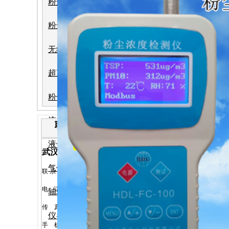
粉尘检测仪
便携式粉尘检测
在线式粉尘检测
粉尘浓度仪
无线远传系统
超声波流量计
粉体流量计
分体式粉尘浓度仪说
流量计
联 系 方 式
2026-7-22
:华德林
液位计
: 28309 作者:华
武汉华德林科技有限公司
气体检测仪
华德林官
联 系 人
:
汪
林
电
话
: 027-86976669
轴承测温及跑偏控制系统
传
真
: 027-86976673
分体式粉
仪器仪表
手
机
: 18971536297