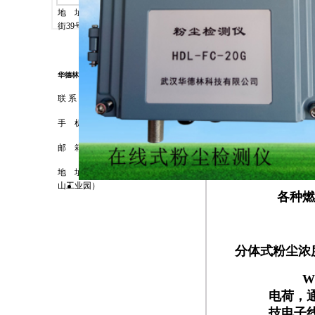
安装
地
址
:
辽宁省鞍山市铁西区陶官
可靠
街
39
号
接线
华德林科技（上海）有限公司
应用
联 系 人 ： 林
博
TRT
手
机 ： 13817760448
粉状
邮
箱 ：
hdlkj69@163.com
过程
地
址 ：上海市宝山区沪太路（宝
山工业园）
各种
分体式粉尘浓
W
电荷，
技电子