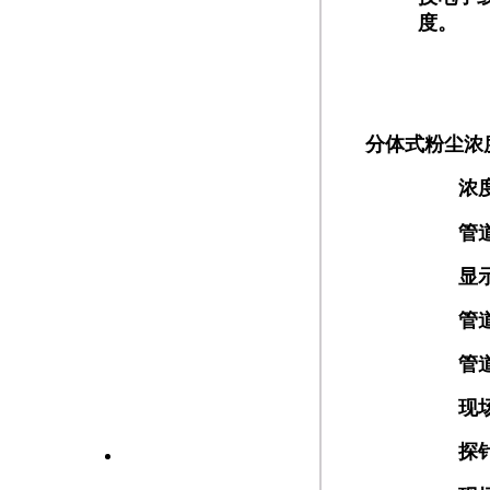
度。
分体式粉尘浓
浓
管
显
管
管
现
探