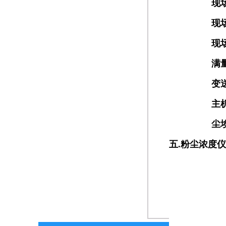
现
现
现
满
变
主
尘
五
.
粉尘浓度仪