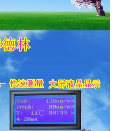
爆中心颁布的防爆证
，这是现代稳定的监测技术，特别适合连续排放记
周围所产生的电荷感应来确认尘埃粒子在线排放
放点上，流速，温度，压力，湿度和烟尘颗粒性
后可用于在线监测排放浓度（单位mg/m3）。
，对粉尘的探测灵敏度高，线性度好，粉尘沾染
A电流输出，抗干扰能力强，易于远距离信号传
系，方便后续的PLC数据处理