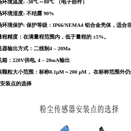
场环境温度
: -30
℃～
80
℃ （电子部件）
场环境湿度
:
不结露
90%
场环境保护
:
保护等级：
IP66/NEMA4
铝合金壳体，适合
量程精度：在满量程范围内，低于量程的 ±
5%
。
送器输出方式：二线制
4 – 20Ma
机箱：
220V
供电
, 4 – 20mA
输出
埃颗粒大小范围：标称
0.1
μ
M
～
200
μ
M
， 在标称范围外
安装点的选择