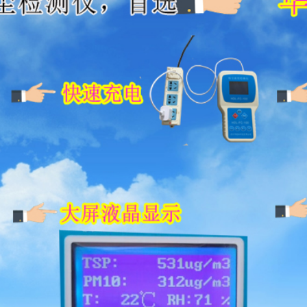
2026-7-22
仪说明书
2026-7-22
仪
明书
德林科技
网/粉尘浓度仪/高温型粉尘浓度仪/防爆型
仪
尘浓度仪
型号：
WKD-6-F