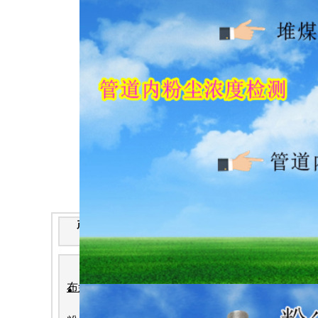
产 品 分 类
武威市面粉厂轴
在线式粒子计数
便携式分车浓度仪W
布袋检漏仪
便携式气体检测
粉尘浓度仪说明