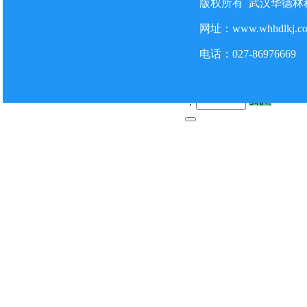
版权所有 武汉华德
武汉华德林科技有
网址：www.whhdlkj.
电话：027-86
：