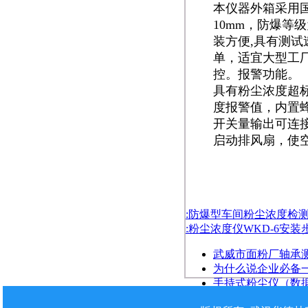
本仪器外箱采用
10mm，防爆等
装方便,具有测
单，适宜大型工厂
控。报警功能。
具有粉尘浓度超
度报警值，内置蜂
开关量输出可连接
启动排风扇，使
:防爆型车间粉尘浓度检
:粉尘浓度仪WKD-6安装
武威市面粉厂轴承
为什么说企业必备
手持式粉尘仪（数
新一代便携式粉尘