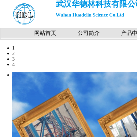
武汉华德林科技有限公
Wuhan Huadelin Science Co.Ltd
网站首页
公司简介
产品
1
2
3
4