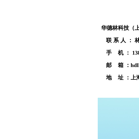
华德林科技（
联 系 人 ： 
手 机 ： 138
邮 箱 ：hdlk
地 址 ：上