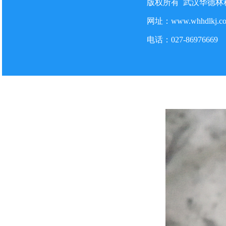
版权所有 武汉华德
网址：www.whhdlkj.
电话：027-86