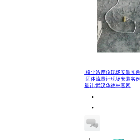
:粉尘浓度仪现场安装实例
:固体流量计现场安装实例
量计/武汉华德林官网