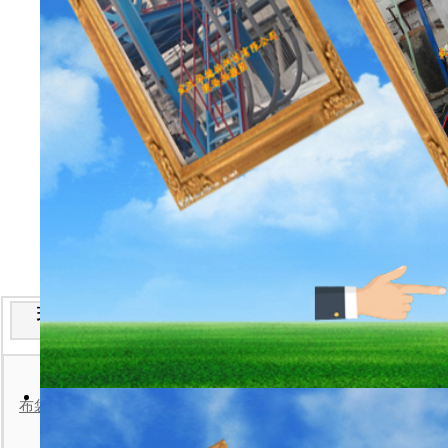
现场安装实例分类
智能型
布袋检漏仪现场安装案例
固体流量
固体流
粉尘浓