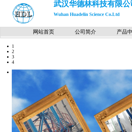
武汉华德林科技有限公
Wuhan Huadelin Science Co.Ltd
网站首页
公司简介
产品
1
2
3
4