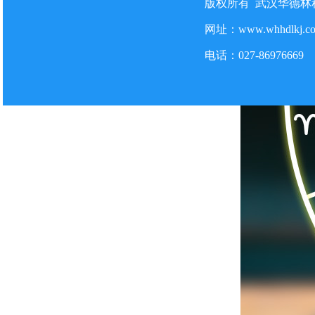
版权所有 武汉华德
网址：www.whhdlkj.
电话：027-86