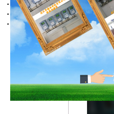
固体流量计现场安装实例
1
2026-7-22
固体流量计现场安装实例
1
2026-7-22
固体流量计现场安装实例
2
2026-7-22