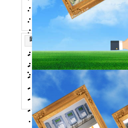
22
2
2026-7-22
9
2026-7-22
粉尘浓度仪,常用的粉尘浓
固体流量计现场安装实例
2026-7-22
1
2026-7-22
粉体流量计,化工企业中常
固体流量计现场安装实例
2026-7-22
1
2026-7-22
一般那些环境下需要使用粉
固体流量计现场安装实例
2026-7-22
1
2026-7-22
固体流量计安装实例
高温型粉尘浓度仪说明书
固体流量计在某公司燃煤锅
2026-7-22
2026-7-22
固体流量计现场安装实例
智能型固体流量计/武汉华
固体流量计在某试验室中​
1
2026-7-22
2026-7-22
2026-7-22
固体流量计现场安装实例
固体流量计/武汉华德林科
武威市面粉厂轴承测温方案
1
2026-7-22
2026-7-22
2026-7-22
固体流量计现场安装实例
固体流量计技术说明
2026-7-
模拟量设备为什么都偏爱用
2
2026-7-22
22
2026-7-22
粉尘浓度仪,常用的粉尘浓
在线式粉尘检测仪在面粉厂
2026-7-22
2026-7-22
粉体流量计,化工企业中常
防爆型粉尘检测仪在某单位
2026-7-22
2026-7-22
一般那些环境下需要使用粉
气体监测系统中使用的气体
2026-7-22
2026-7-22
高温型粉尘浓度仪说明书
2026-7-22