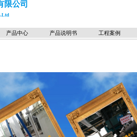
有限公司
.Ltd
产品中心
产品说明书
工程案例