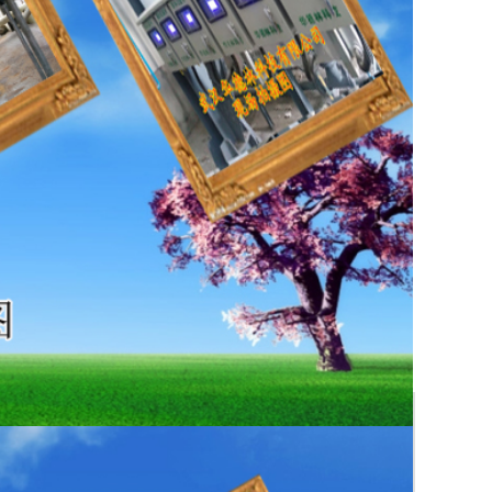
方式的现场安装实例